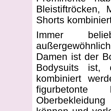
Bleistiftröcken,
Shorts kombiniert
Immer beli
außergewöhnlic
Damen ist der B
Bodysuits ist,
kombiniert wer
figurbetont
Oberbekleidun