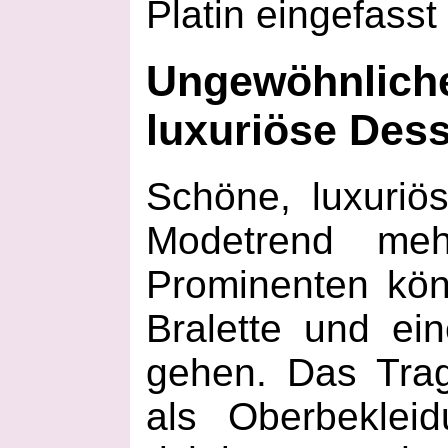
Platin eingefasst
Ungewöhnl
luxuriöse Des
Schöne, luxuriö
Modetrend me
Prominenten kön
Bralette und ei
gehen. Das Tra
als Oberbeklei