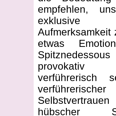
empfehlen, un
exklusive
Aufmerksamkeit 
etwas Emotion
Spitznedessous
provokativ 
verführerisch
verführer
Selbstvertrau
hübscher S